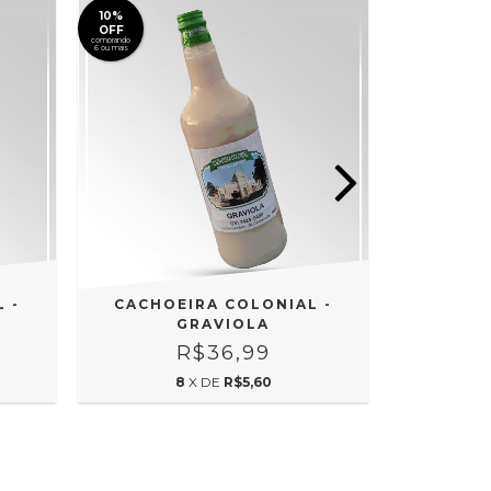
10%
10%
OFF
OFF
comprando
comprando
6 ou mais
6 ou mais
 -
CACHOEIRA COLONIAL -
CACHO
GRAVIOLA
R$36,99
8
X DE
R$5,60