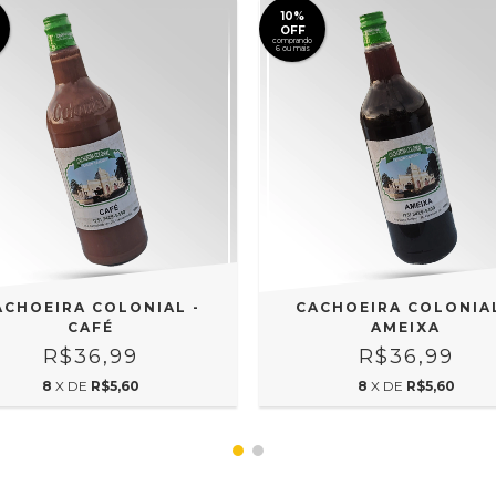
10%
OFF
comprando
6 ou mais
ACHOEIRA COLONIAL -
CACHOEIRA COLONIAL
CAFÉ
AMEIXA
R$36,99
R$36,99
8
X DE
R$5,60
8
X DE
R$5,60