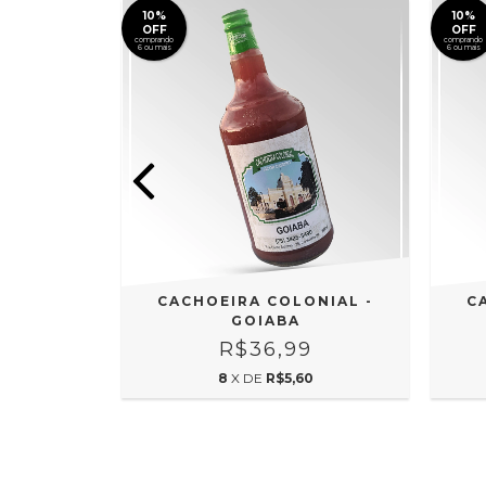
10%
10%
OFF
OFF
comprando
comprando
6 ou mais
6 ou mais
NIAL -
CACHOEIRA COLONIAL -
C
E
GOIABA
9
R$36,99
0
8
X DE
R$5,60