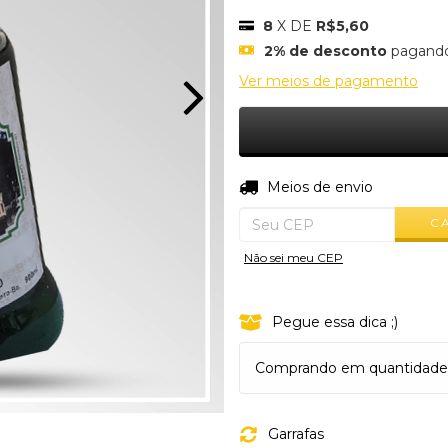
8
X DE
R$5,60
2% de desconto
pagando
Ver meios de pagamento
Entregas para o CEP:
Meios de envio
C
Não sei meu CEP
Pegue essa dica ;)
Comprando em quantidade, e
Garrafas