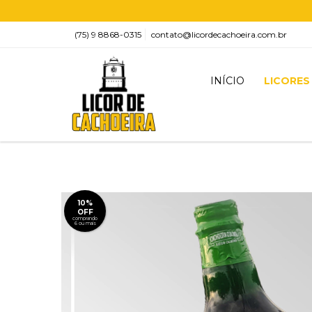
(75) 9 8868-0315
contato@licordecachoeira.com.br
INÍCIO
LICORES
10%
OFF
comprando
6 ou mais