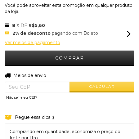
Você pode aproveitar esta promoção em qualquer produto
da loja.
8
X DE
R$5,60
2% de desconto
pagando com Boleto
Ver meios de pagamento
ALTERAR CEP
Entregas para o CEP:
Meios de envio
CALCULAR
Não sei meu CEP
Pegue essa dica ;)
Comprando em quantidade, economiza o preço do
frete por litro.