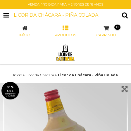
VENDA PROIBIDA PARA MENORES DE 18 ANOS
LICOR DA CHÁCARA - PIÑA COLADA
0
INÍCIO
PRODUTOS
CARRINHO
Início
>
Licor da Chácara
>
Licor da Chácara - Piña Colada
10%
OFF
comprando
6 ou mais