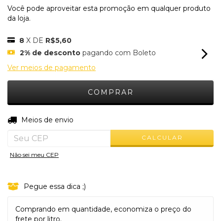
Você pode aproveitar esta promoção em qualquer produto
da loja.
8
X DE
R$5,60
2% de desconto
pagando com Boleto
Ver meios de pagamento
ALTERAR CEP
Entregas para o CEP:
Meios de envio
CALCULAR
Não sei meu CEP
Pegue essa dica ;)
Comprando em quantidade, economiza o preço do
frete por litro.