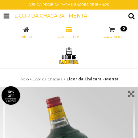
VENDA PROIBIDA PARA MENORES DE 18 ANOS
LICOR DA CHÁCARA - MENTA
0
INÍCIO
PRODUTOS
CARRINHO
Início
>
Licor da Chácara
>
Licor da Chácara - Menta
10%
OFF
comprando
6 ou mais